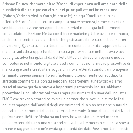
Arianna Deluca, che vanta
oltre 20 anni di esperienza nell’ambiente della
pubblicità digitale presso alcuni dei principali attori internazionali
(Yahoo, Verizon Media, Oath, Microsoft)
, spiega: “Quello che mi ha
offerto ReStore è di mettere in campo la mia esperienza, le mie capacità di
vendita e di relazione per aprire il canale retail media, già brillantemente
consolidato da ReStore Media con il trade marketing delle aziende di marca,
anche con i centri media e i clienti che gestiscono il mercato del consumer
advertising. Questa azienda, dinamica e in continua crescita, rappresenta per
me una fantastica opportunità di crescita professionale nella nuova wave
del digital advertising. La sfida del Retail Media richiede di acquisire nuove
competenze nel mondo digitale e della comunicazione, nuove prospettive di
marketing e tanta creatività e voglia di innovare”.Analizzando l’anno appena
terminato, spiega sempre Tonon, “abbiamo ulteriormente consolidato la
strategia commerciale con gli egrocery appartenenti al network e siamo
cresciuti anche grazie a nuove e importanti partnership. Inoltre, abbiamo
potenziato le collaborazioni con sempre più numerosi player dell’Industria
FMCG che trovano strategico avere un partner che si occupi di tutte le fasi
delle campagne: dall’analisi degli assortimenti, alla pianificazione puntuale
dei calendari commerciali dei retailer, dalle creatività fino all’analisi dei Kpi di
performance. ReStore Media ha un know how inestimabile nel mondo
dell’egrocery, abbiamo una vista preferenziale sulle meccaniche della spesa
online e raggiungiamo un’elevata granularità dei dati. Possiamo dare i giusti