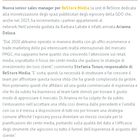
Nuova senior sales manager per
ReStore Media
, la unit di ReStore dedicata
alla monetizzazione degli spazi pubblicitari degli egrocery della GDO che,
anche nel 2023, ha incrementato i partner appartenenti al
network. Nell’azienda guidata da Barbara Labate è infatti arrivata
Arianna
Deluca
.
“Dal 2020 abbiamo operato in maniera diretta con gli uffici ecommerce e
trade marketing delle più interessanti realtà internazionali del mercato
FMGC, ma sappiamo bene quanto stia crescendo l’attenzione sul retail
media, soprattutto il focus dei centri media che guidano le strategie di
investimento dei loro clienti”, commenta
Stefania Tonon, responsabile di
ReStore Media
. “E’ sorta, quindi, la necessità di strutturare e far crescere il
team per affrontare questa nuova sfida che ha grandi complessità da gestire.
Non potevamo quindi che affidarci ad una guida commerciale di esperienza e
che fin da subito ha trasmesso al team tanti stimoli per trovare il giusto
modo di approcciare il mercato. Di Arianna mi ha colpito fin da subito
l’entusiasmo nell’accettare una sfida così diversa dalle precedenti e l’umiltà
con cui si è messa a disposizione di tutti noi per trovare una strategia
comune affinché l’egrocery possa diventare un mezzo cruciale per le
pianificazioni dei centri media, puntando sulla qualità del dato e l’efficacia
degli strumenti che agiscono su tutto il funnel dell’esperienza di acquisto del
cliente”.